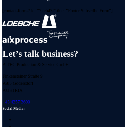
[contact-form-7 id="72eb43f" title="Footer Subscribe Form"]
Let’s talk business?
A TEC Production & Service GmbH
Finkensteiner Straße 9
9585 Gödersdorf
AUSTRIA
+43 4257 3600
Social Media: