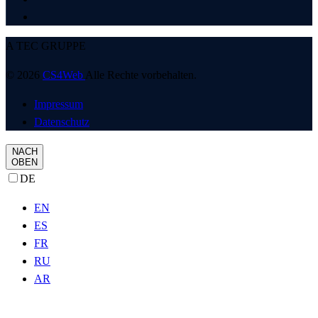
A TEC GRUPPE
© 2026
CS4Web
Alle Rechte vorbehalten.
Impressum
Datenschutz
NACH
OBEN
DE
EN
ES
FR
RU
AR