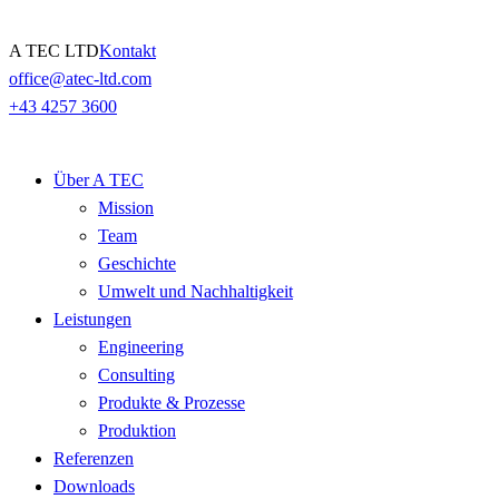
Skip
A TEC LTD
Kontakt
to
office@atec-ltd.com
content
+43 4257 3600
Über A TEC
Mission
Team
Geschichte
Umwelt und Nachhaltigkeit
Leistungen
Engineering
Consulting
Produkte & Prozesse
Produktion
Referenzen
Downloads