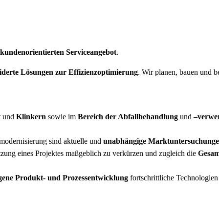
kundenorientierten Serviceangebot
.
derte Lösungen zur Effizienzoptimierung
. Wir planen, bauen und b
t
und
Klinkern
sowie im
Bereich der Abfallbehandlung
und
–verwe
odernisierung sind aktuelle und
unabhängige Marktuntersuchung
zung eines Projektes maßgeblich zu verkürzen und zugleich die
Gesam
gene Produkt- und Prozessentwicklung
fortschrittliche Technologie