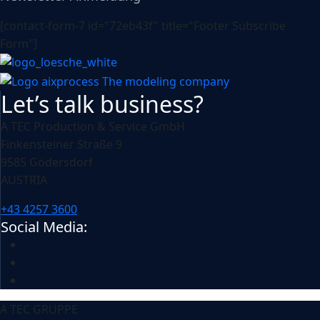
[contact-form-7 id="72eb43f" title="Footer Subscribe
Form"]
Let’s talk business?
A TEC Production & Service GmbH
Finkensteiner Straße 9
9585 Gödersdorf
AUSTRIA
+43 4257 3600
Social Media:
A TEC GRUPPE