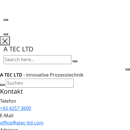
Skip
to
content
A TEC LTD
A TEC LTD
- innovative Prozesstechnik
Kontakt
Telefon
+43 4257 3600
E-Mail
office@atec-ltd.com